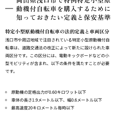
浅口市で特例特定小型原動機付自転車が選ばれ
動機付自転車を購入するために
る理由
知っておきたい定義と保安基準
浅口市について
店舗概要
特定小型原動機付自転車の法的定義と車両区分
関連エリア
浅口市や周辺地域で注目されている特定小型原動機付自
対応地域
転車は、道路交通法の改正によって新たに設けられた車
両区分です。この区分には、電動キックボードなどの小
型モビリティが含まれ、以下の条件を満たすことが必要
です。
原動機の定格出力が0.60キロワット以下
車体の長さ1.9メートル以下、幅0.6メートル以下
最高速度20キロメートル毎時以下