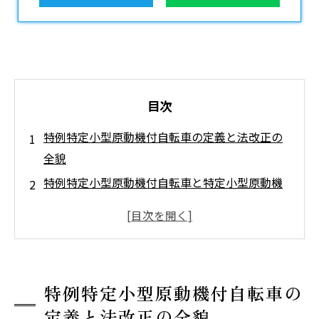
目次
特例特定小型原動機付自転車の定義と法改正の
全貌
特例特定小型原動機付自転車と特定小型原動機
付自転車の違い
法改正によるルールと要件のポイント
歩道通行特例の条件と最高速度表示灯について
車両基準と保安基準の詳細解説
特例特定小型原動機付自転車の
利用資格・保険・税金に関する基本事項
定義と法改正の全貌