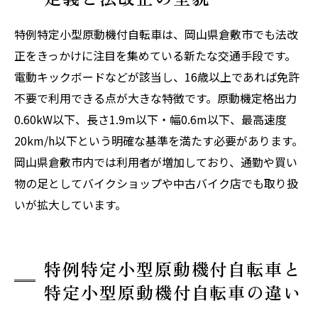
倉敷・岡山での登録手順と必要書類リスト
交通ルールと安全走行の実践ガイド
特例特定小型原動機付自転車は、岡山県倉敷市でも法改
岡山県倉敷市における特例特定小型原動機付自
正をきっかけに注目を集めている新たな交通手段です。
転車について
電動キックボードなどが該当し、16歳以上であれば免許
不要で利用できる点が大きな特徴です。原動機定格出力
倉敷市で特例特定小型原動機付自転車が利用さ
0.60kW以下、長さ1.9m以下・幅0.6m以下、最高速度
れる理由
20km/h以下という明確な基準を満たす必要があります。
倉敷市について
岡山県倉敷市内では利用者が増加しており、通勤や買い
店舗概要
物の足としてバイクショップや中古バイク店でも取り扱
関連エリア
いが拡大しています。
対応地域
特例特定小型原動機付自転車と
特定小型原動機付自転車の違い