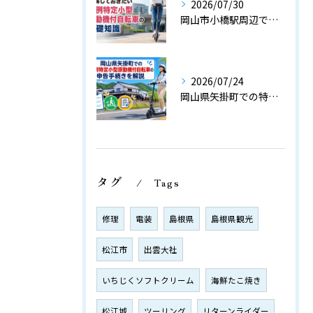
2026/07/30
岡山市小橋駅周辺で理解しておきたい特例特定小型原動機付自転車の基礎知識
2026/07/24
岡山県矢掛町での特例特定小型原動機付自転車の申告手続きを解説
タグ
Tags
修理
電装
島根県
島根県観光
松江市
出雲大社
いちじくソフトクリーム
海鮮たこ焼き
松江城
ツーリング
リターンライダー