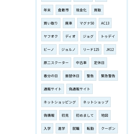
年末
倉敷市
現金化
買取
買い取り
廃車
マグナ50
AC13
ヤフオク
ディオ
ジョグ
トゥデイ
ビーノ
ジョルノ
リード125
JK12
原二スクーター
中古車
定休日
春分の日
振替休日
警告
緊急警告
通販サイト
偽通販サイト
ネットショッピング
ネットショップ
偽情報
初見
初めまして
地図
入学
進学
就職
転勤
クーポン