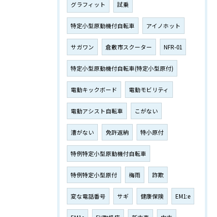
グラフィット
試乗
特定小型原動機付自転車
アイノホット
サガワン
倉敷市スクーター
NFR-01
特定小型原動機付自転車(特定小型原付)
電動キックボード
電動モビリティ
電動アシスト自転車
こがない
漕がない
免許返納
特小原付
特例特定小型原動機付自転車
特例特定小型原付
梅雨
詐欺
変な電話番号
サギ
健康保険
EM1:e