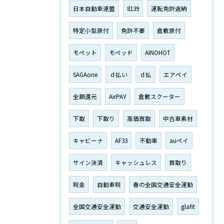
日本自動車連盟
8139
運転免許返納
特定小型原付
免許不要
倉敷原付
モペット
モペッド
AINOHOT
SAGAone
ｄ払い
ｄ払
エアペイ
全額還元
AirPAY
倉敷スクーター
下取
下取り
高価買取
中古車素材
キャビーナ
AF33
不動車
auペイ
サイン決済
キャッシュレス
買取り
税金
自動車税
春の全国交通安全運動
全国交通安全運動
交通安全運動
glafit