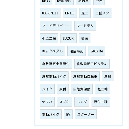
EM1e
EV取扱店
新古車
中古
8BJ-EN11J
EN11J
原二
二種スク
フードデリバリー
フードデリ
小型二輪
SUZUKI
鈴菌
キックペダル
閉店時刻
SAGAlife
倉敷特定小型原付
倉敷電動モビリティ
倉敷電動バイク
倉敷電動自転車
倉敷
バイク
原付
自賠責保険
軽二輪
ヤマハ
スズキ
ホンダ
原付二種
電動バイク
EV
スクーター