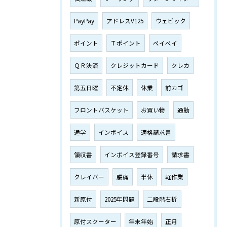
PayPay
アドレスV125
ウェビック
ポイント
Ｔポイント
ペイペイ
ＱＲ決済
クレジットカード
クレカ
第五日曜
不定休
休業
前カゴ
フロントバスケット
お買い物
通勤
通学
インボイス
適格請求書
領収書
インボイス登録番号
請求書
クレイバー
腰痛
半休
軽作業
新原付
2025年問題
二段階右折
原付スクーター
年末年始
正月