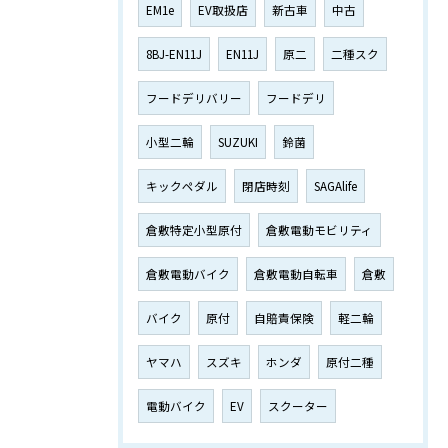
EM1e
EV取扱店
新古車
中古
8BJ-EN11J
EN11J
原二
二種スク
フードデリバリー
フードデリ
小型二輪
SUZUKI
鈴菌
キックペダル
閉店時刻
SAGAlife
倉敷特定小型原付
倉敷電動モビリティ
倉敷電動バイク
倉敷電動自転車
倉敷
バイク
原付
自賠責保険
軽二輪
ヤマハ
スズキ
ホンダ
原付二種
電動バイク
EV
スクーター