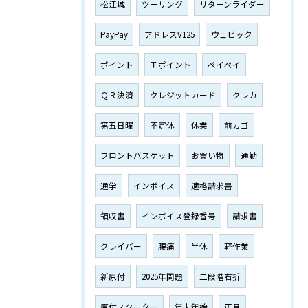
松江城
ツーリング
リターンライダー
PayPay
アドレスV125
ウェビック
ポイント
Ｔポイント
ペイペイ
ＱＲ決済
クレジットカード
クレカ
第五日曜
不定休
休業
前カゴ
フロントバスケット
お買い物
通勤
通学
インボイス
適格請求書
領収書
インボイス登録番号
請求書
クレイバー
腰痛
半休
軽作業
新原付
2025年問題
二段階右折
原付スクーター
年末年始
正月