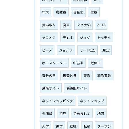
年末
倉敷市
現金化
買取
買い取り
廃車
マグナ50
AC13
ヤフオク
ディオ
ジョグ
トゥデイ
ビーノ
ジョルノ
リード125
JK12
原二スクーター
中古車
定休日
春分の日
振替休日
警告
緊急警告
通販サイト
偽通販サイト
ネットショッピング
ネットショップ
偽情報
初見
初めまして
地図
入学
進学
就職
転勤
クーポン