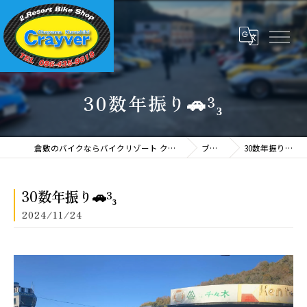
30数年振り🚗³₃
倉敷のバイクならバイクリゾート クレイバー
ブログ
30数年振り🚗³₃
30数年振り🚗³₃
2024/11/24