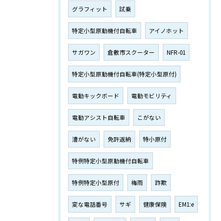
グラフィット
試乗
特定小型原動機付自転車
アイノホット
サガワン
倉敷市スクーター
NFR-01
特定小型原動機付自転車(特定小型原付)
電動キックボード
電動モビリティ
電動アシスト自転車
こがない
漕がない
免許返納
特小原付
特例特定小型原動機付自転車
特例特定小型原付
梅雨
詐欺
変な電話番号
サギ
健康保険
EM1:e