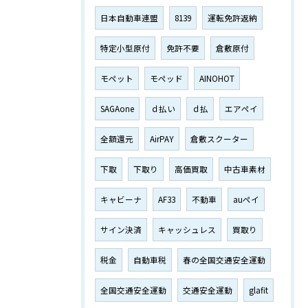
日本自動車連盟
8139
運転免許返納
特定小型原付
免許不要
倉敷原付
モペット
モペッド
AINOHOT
SAGAone
ｄ払い
ｄ払
エアペイ
全額還元
AirPAY
倉敷スクーター
下取
下取り
高価買取
中古車素材
キャビーナ
AF33
不動車
auペイ
サイン決済
キャッシュレス
買取り
税金
自動車税
春の全国交通安全運動
全国交通安全運動
交通安全運動
glafit