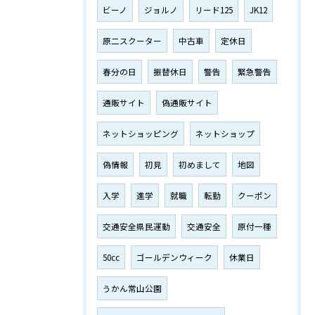
ビーノ
ジョルノ
リード125
JK12
原二スクーター
中古車
定休日
春分の日
振替休日
警告
緊急警告
通販サイト
偽通販サイト
ネットショッピング
ネットショップ
偽情報
初見
初めまして
地図
入学
進学
就職
転勤
クーポン
交通安全県民運動
交通安全
原付一種
50cc
ゴールデンウィーク
休業日
うかん常山公園