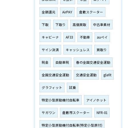
全額還元
AirPAY
倉敷スクーター
下取
下取り
高価買取
中古車素材
キャビーナ
AF33
不動車
auペイ
サイン決済
キャッシュレス
買取り
税金
自動車税
春の全国交通安全運動
全国交通安全運動
交通安全運動
glafit
グラフィット
試乗
特定小型原動機付自転車
アイノホット
サガワン
倉敷市スクーター
NFR-01
特定小型原動機付自転車(特定小型原付)