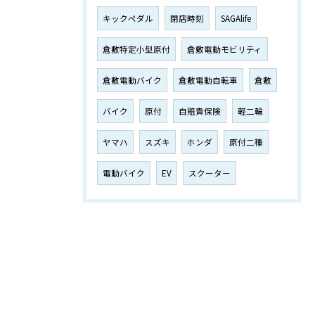
キックペダル
閉店時刻
SAGAlife
倉敷特定小型原付
倉敷電動モビリティ
倉敷電動バイク
倉敷電動自転車
倉敷
バイク
原付
自賠責保険
軽二輪
ヤマハ
スズキ
ホンダ
原付二種
電動バイク
EV
スクーター