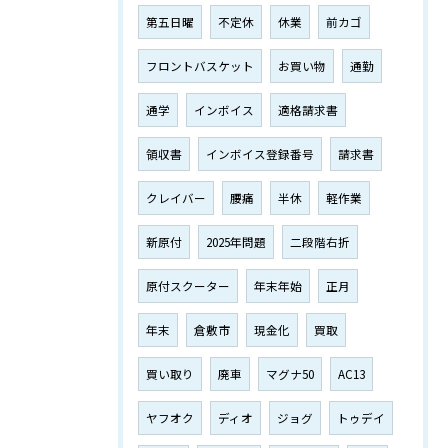
第五日曜
不定休
休業
前カゴ
フロントバスケット
お買い物
通勤
通学
インボイス
適格請求書
領収書
インボイス登録番号
請求書
クレイバー
腰痛
半休
軽作業
新原付
2025年問題
二段階右折
原付スクーター
年末年始
正月
年末
倉敷市
現金化
買取
買い取り
廃車
マグナ50
AC13
ヤフオク
ディオ
ジョグ
トゥデイ