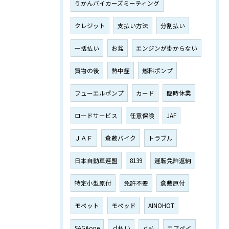
うかんバイカーズミーティング
クレジット
支払い方法
分割払い
一括払い
お盆
エンジンが掛からない
買物の後
熱中症
燃料ポンプ
フューエルポンプ
カード
臨時休業
ロードサービス
任意保険
JAF
ＪＡＦ
倉敷バイク
トラブル
日本自動車連盟
8139
運転免許返納
特定小型原付
免許不要
倉敷原付
モペット
モペッド
AINOHOT
SAGAone
ｄ払い
ｄ払
エアペイ