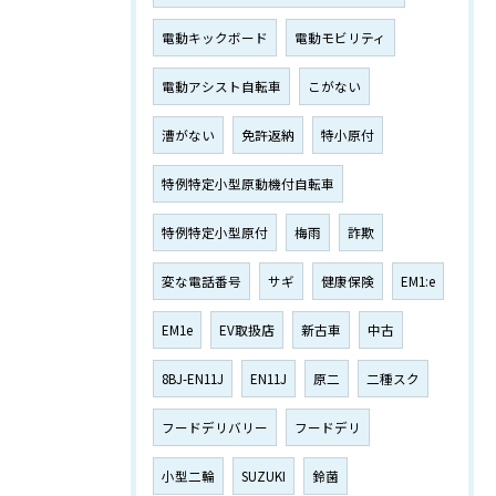
電動キックボード
電動モビリティ
電動アシスト自転車
こがない
漕がない
免許返納
特小原付
特例特定小型原動機付自転車
特例特定小型原付
梅雨
詐欺
変な電話番号
サギ
健康保険
EM1:e
EM1e
EV取扱店
新古車
中古
8BJ-EN11J
EN11J
原二
二種スク
フードデリバリー
フードデリ
小型二輪
SUZUKI
鈴菌